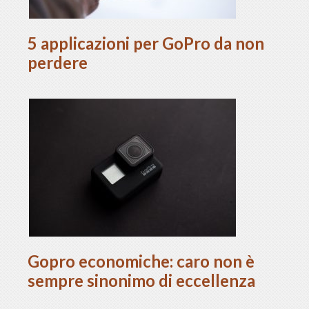
5 applicazioni per GoPro da non
perdere
Gopro economiche: caro non è
sempre sinonimo di eccellenza