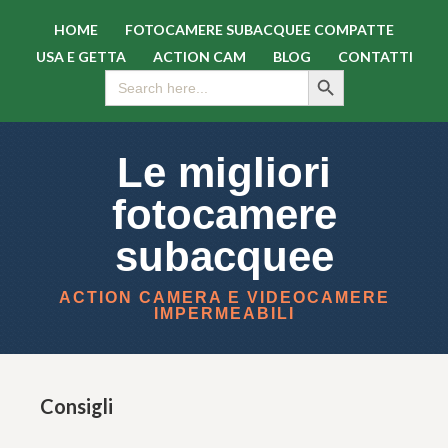
HOME
FOTOCAMERE SUBACQUEE COMPATTE
USA E GETTA
ACTION CAM
BLOG
CONTATTI
SEARCH BUTTON
Search
for:
Le migliori
fotocamere
subacquee
ACTION CAMERA E VIDEOCAMERE
IMPERMEABILI
Consigli