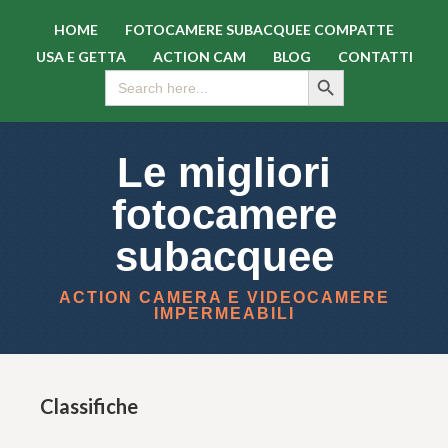
HOME
FOTOCAMERE SUBACQUEE COMPATTE
USA E GETTA
ACTION CAM
BLOG
CONTATTI
SEARCH BUTTON
Search
for:
Le migliori
fotocamere
subacquee
ACTION CAMERA E VIDEOCAMERE
IMPERMEABILI
Classifiche