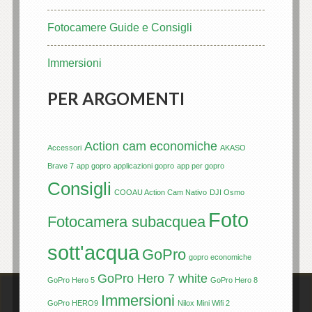
Fotocamere Guide e Consigli
Immersioni
PER ARGOMENTI
Action cam economiche
Accessori
AKASO
Brave 7
app gopro
applicazioni gopro
app per gopro
Consigli
COOAU Action Cam Nativo
DJI Osmo
Foto
Fotocamera subacquea
sott'acqua
GoPro
gopro economiche
GoPro Hero 7 white
GoPro Hero 5
GoPro Hero 8
Immersioni
GoPro HERO9
Nilox Mini Wifi 2